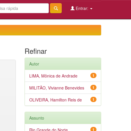
Entrar:
Refinar
Autor
LIMA, Mônica de Andrade
1
MILITÃO, Vivianne Benevides
1
OLIVEIRA, Hamilton Reis de
1
Assunto
Rio Grande do Norte
1