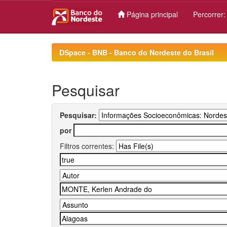
Página principal
Percorrer
Skip
navigation
DSpace - BNB - Banco do Nordeste do Brasil
Pesquisar
Pesquisar:
por
Filtros correntes: