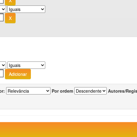
or:
Por ordem
Autores/Regi