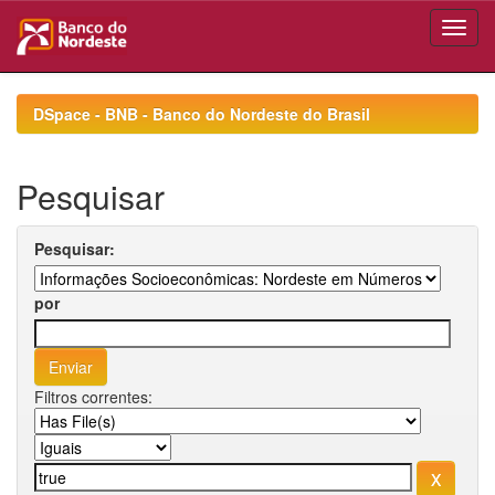
Skip
navigation
DSpace - BNB - Banco do Nordeste do Brasil
Pesquisar
Pesquisar:
por
Filtros correntes: