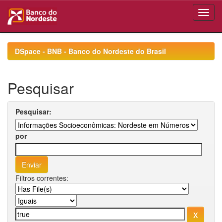
Skip
navigation
DSpace - BNB - Banco do Nordeste do Brasil
Pesquisar
Pesquisar:
por
Filtros correntes: