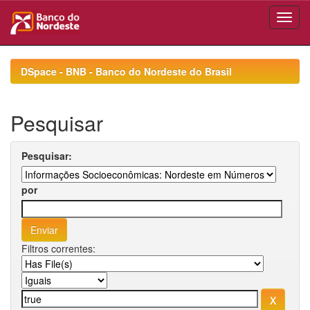
Skip
navigation
DSpace - BNB - Banco do Nordeste do Brasil
Pesquisar
Pesquisar:
por
Filtros correntes: