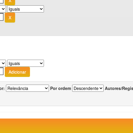
or:
Por ordem
Autores/Regi