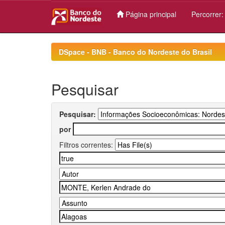
Página principal
Percorrer
Skip
navigation
DSpace - BNB - Banco do Nordeste do Brasil
Pesquisar
Pesquisar:
por
Filtros correntes: