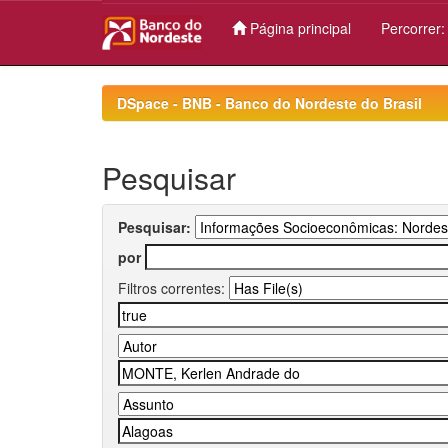
Página principal
Percorrer
Skip
navigation
DSpace - BNB - Banco do Nordeste do Brasil
Pesquisar
Pesquisar:
por
Filtros correntes: