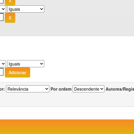
or:
Por ordem
Autores/Regi