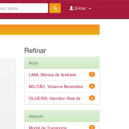
Entrar:
Refinar
Autor
LIMA, Mônica de Andrade
1
MILITÃO, Vivianne Benevides
1
OLIVEIRA, Hamilton Reis de
1
Assunto
Modal de Transporte
1