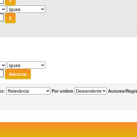
or:
Por ordem
Autores/Regi