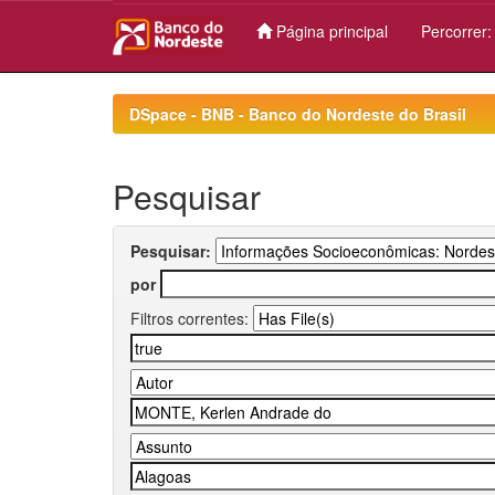
Página principal
Percorrer
Skip
navigation
DSpace - BNB - Banco do Nordeste do Brasil
Pesquisar
Pesquisar:
por
Filtros correntes: