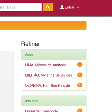
Entrar:
Refinar
Autor
LIMA, Mônica de Andrade
1
MILITÃO, Vivianne Benevides
1
OLIVEIRA, Hamilton Reis de
1
Assunto
Modal de Transporte
1