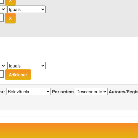
or:
Por ordem
Autores/Regi