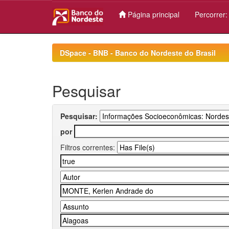
Página principal
Percorrer
Skip
navigation
DSpace - BNB - Banco do Nordeste do Brasil
Pesquisar
Pesquisar:
por
Filtros correntes: