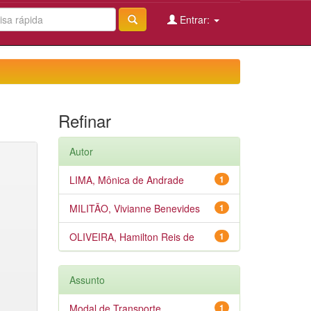
Entrar:
Refinar
Autor
LIMA, Mônica de Andrade
1
MILITÃO, Vivianne Benevides
1
OLIVEIRA, Hamilton Reis de
1
Assunto
Modal de Transporte
1