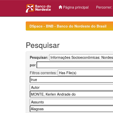
Página principal
Percorrer
Skip
navigation
DSpace - BNB - Banco do Nordeste do Brasil
Pesquisar
Pesquisar:
por
Filtros correntes: