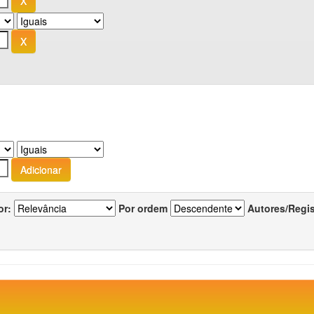
or:
Por ordem
Autores/Regi