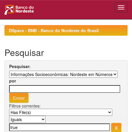
Skip
navigation
DSpace - BNB - Banco do Nordeste do Brasil
Pesquisar
Pesquisar:
por
Filtros correntes: