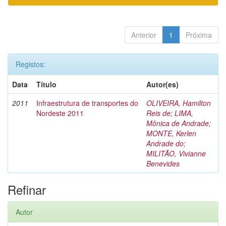
Anterior
1
Próxima
Registos:
Data
Título
Autor(es)
2011
Infraestrutura de transportes do
OLIVEIRA, Hamilton
Nordeste 2011
Reis de
;
LIMA,
Mônica de Andrade
;
MONTE, Kerlen
Andrade do
;
MILITÃO, Vivianne
Benevides
Refinar
Autor