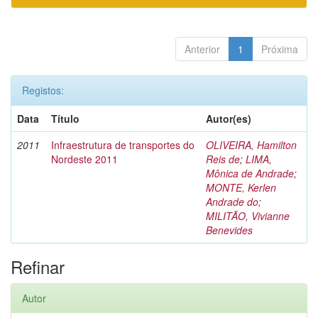
Anterior
1
Próxima
Registos:
Data
Título
Autor(es)
2011
Infraestrutura de transportes do
OLIVEIRA, Hamilton
Nordeste 2011
Reis de
;
LIMA,
Mônica de Andrade
;
MONTE, Kerlen
Andrade do
;
MILITÃO, Vivianne
Benevides
Refinar
Autor