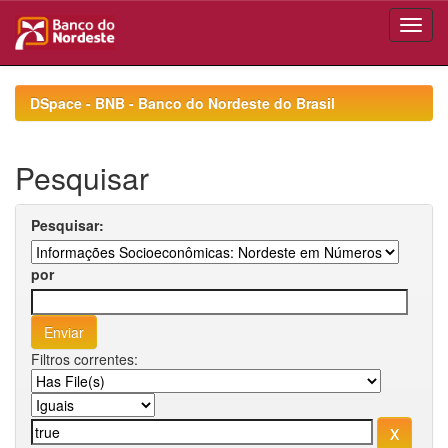
Skip
navigation
DSpace - BNB - Banco do Nordeste do Brasil
Pesquisar
Pesquisar:
por
Filtros correntes: