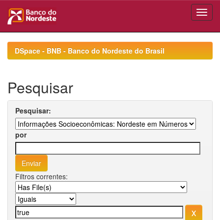
Skip
navigation
DSpace - BNB - Banco do Nordeste do Brasil
Pesquisar
Pesquisar:
por
Filtros correntes: