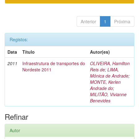
Anterior
1
Próxima
Registos:
Data
Título
Autor(es)
2011
Infraestrutura de transportes do
OLIVEIRA, Hamilton
Nordeste 2011
Reis de
;
LIMA,
Mônica de Andrade
;
MONTE, Kerlen
Andrade do
;
MILITÃO, Vivianne
Benevides
Refinar
Autor