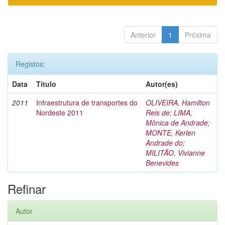
Anterior
1
Próxima
Registos:
Data
Título
Autor(es)
2011
Infraestrutura de transportes do
OLIVEIRA, Hamilton
Nordeste 2011
Reis de
;
LIMA,
Mônica de Andrade
;
MONTE, Kerlen
Andrade do
;
MILITÃO, Vivianne
Benevides
Refinar
Autor