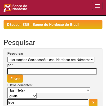
Skip
navigation
DSpace - BNB - Banco do Nordeste do Brasil
Pesquisar
Pesquisar:
por
Filtros correntes: