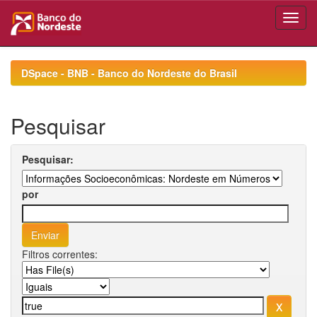
Skip
navigation
DSpace - BNB - Banco do Nordeste do Brasil
Pesquisar
Pesquisar:
por
Filtros correntes: