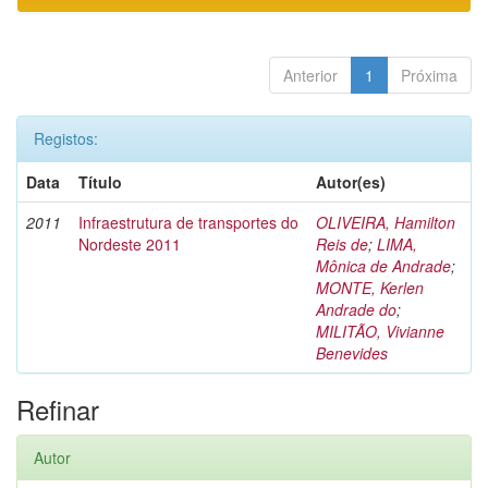
Anterior
1
Próxima
Registos:
Data
Título
Autor(es)
2011
Infraestrutura de transportes do
OLIVEIRA, Hamilton
Nordeste 2011
Reis de
;
LIMA,
Mônica de Andrade
;
MONTE, Kerlen
Andrade do
;
MILITÃO, Vivianne
Benevides
Refinar
Autor