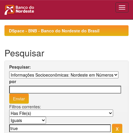
Skip
navigation
DSpace - BNB - Banco do Nordeste do Brasil
Pesquisar
Pesquisar:
por
Filtros correntes: