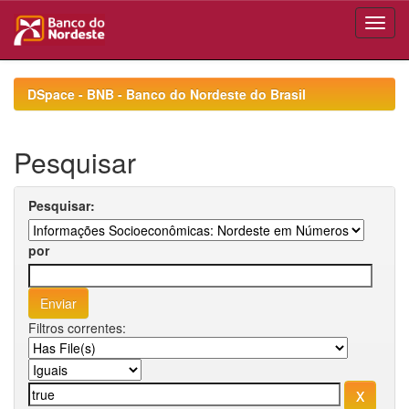
Skip
navigation
DSpace - BNB - Banco do Nordeste do Brasil
Pesquisar
Pesquisar:
por
Filtros correntes: