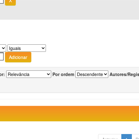
or:
Por ordem
Autores/Regi