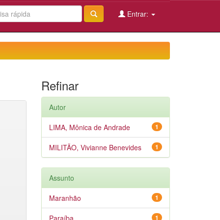
Entrar:
Refinar
Autor
LIMA, Mônica de Andrade
1
MILITÃO, Vivianne Benevides
1
Assunto
Maranhão
1
Paraíba
1