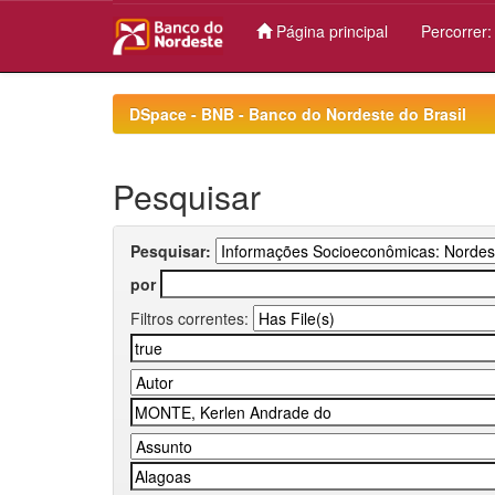
Página principal
Percorrer
Skip
navigation
DSpace - BNB - Banco do Nordeste do Brasil
Pesquisar
Pesquisar:
por
Filtros correntes: