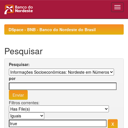
Skip
navigation
DSpace - BNB - Banco do Nordeste do Brasil
Pesquisar
Pesquisar:
por
Filtros correntes: