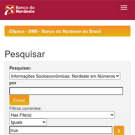
Skip
navigation
DSpace - BNB - Banco do Nordeste do Brasil
Pesquisar
Pesquisar:
por
Filtros correntes: