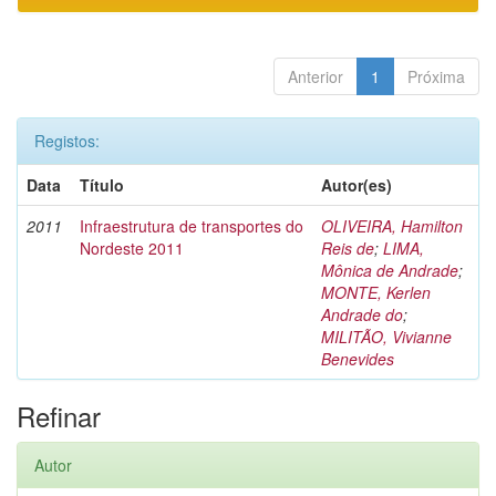
Anterior
1
Próxima
Registos:
Data
Título
Autor(es)
2011
Infraestrutura de transportes do
OLIVEIRA, Hamilton
Nordeste 2011
Reis de
;
LIMA,
Mônica de Andrade
;
MONTE, Kerlen
Andrade do
;
MILITÃO, Vivianne
Benevides
Refinar
Autor