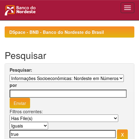
Skip
navigation
DSpace - BNB - Banco do Nordeste do Brasil
Pesquisar
Pesquisar:
por
Filtros correntes: