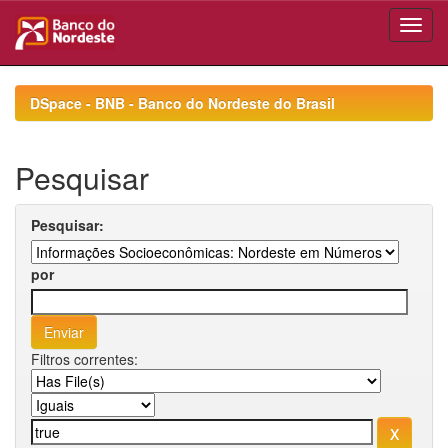
Skip
navigation
DSpace - BNB - Banco do Nordeste do Brasil
Pesquisar
Pesquisar:
por
Filtros correntes: