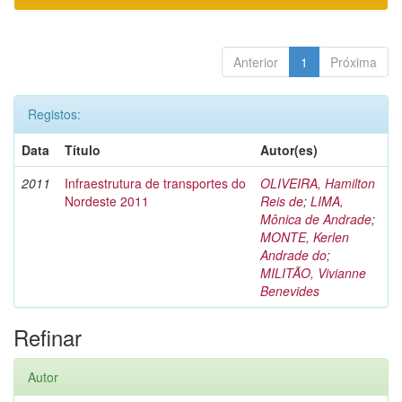
Anterior
1
Próxima
Registos:
Data
Título
Autor(es)
2011
Infraestrutura de transportes do
OLIVEIRA, Hamilton
Nordeste 2011
Reis de
;
LIMA,
Mônica de Andrade
;
MONTE, Kerlen
Andrade do
;
MILITÃO, Vivianne
Benevides
Refinar
Autor