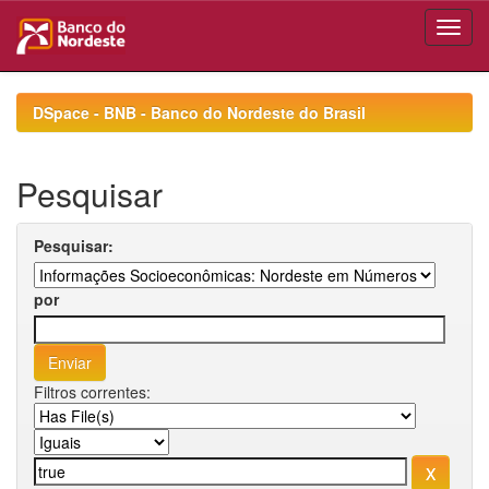
Skip
navigation
DSpace - BNB - Banco do Nordeste do Brasil
Pesquisar
Pesquisar:
por
Filtros correntes: