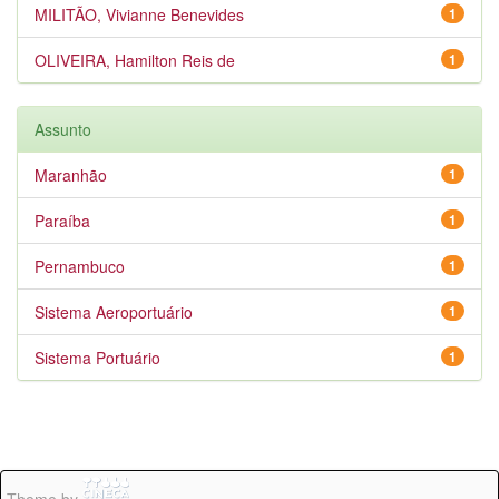
MILITÃO, Vivianne Benevides
1
OLIVEIRA, Hamilton Reis de
1
Assunto
Maranhão
1
Paraíba
1
Pernambuco
1
Sistema Aeroportuário
1
Sistema Portuário
1