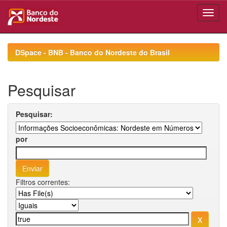
Skip
navigation
DSpace - BNB - Banco do Nordeste do Brasil
Pesquisar
Pesquisar:
por
Filtros correntes: