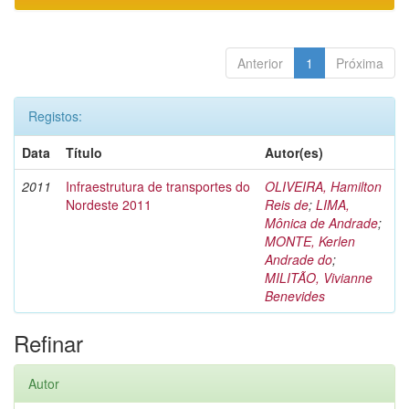
Anterior
1
Próxima
Registos:
Data
Título
Autor(es)
2011
Infraestrutura de transportes do
OLIVEIRA, Hamilton
Nordeste 2011
Reis de
;
LIMA,
Mônica de Andrade
;
MONTE, Kerlen
Andrade do
;
MILITÃO, Vivianne
Benevides
Refinar
Autor