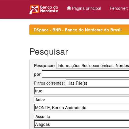
Página principal
Percorrer
Skip
navigation
DSpace - BNB - Banco do Nordeste do Brasil
Pesquisar
Pesquisar:
por
Filtros correntes: