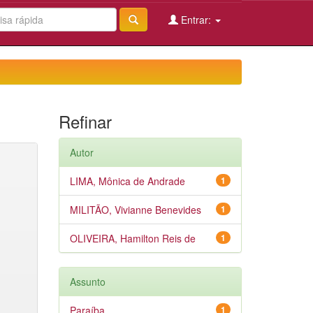
Entrar:
Refinar
Autor
LIMA, Mônica de Andrade
1
MILITÃO, Vivianne Benevides
1
OLIVEIRA, Hamilton Reis de
1
Assunto
Paraíba
1