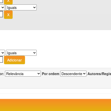
or:
Por ordem
Autores/Regi