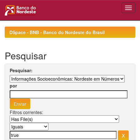
Skip
navigation
DSpace - BNB - Banco do Nordeste do Brasil
Pesquisar
Pesquisar:
por
Filtros correntes: