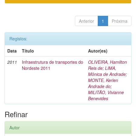
Anterior
1
Próxima
Registos:
Data
Título
Autor(es)
2011
Infraestrutura de transportes do
OLIVEIRA, Hamilton
Nordeste 2011
Reis de
;
LIMA,
Mônica de Andrade
;
MONTE, Kerlen
Andrade do
;
MILITÃO, Vivianne
Benevides
Refinar
Autor