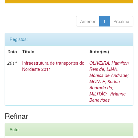
Anterior
1
Próxima
Registos:
Data
Título
Autor(es)
2011
Infraestrutura de transportes do
OLIVEIRA, Hamilton
Nordeste 2011
Reis de
;
LIMA,
Mônica de Andrade
;
MONTE, Kerlen
Andrade do
;
MILITÃO, Vivianne
Benevides
Refinar
Autor