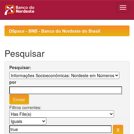
Skip
navigation
DSpace - BNB - Banco do Nordeste do Brasil
Pesquisar
Pesquisar:
por
Filtros correntes: