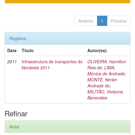
Anterior
1
Próxima
Registos:
Data
Título
Autor(es)
2011
Infraestrutura de transportes do
OLIVEIRA, Hamilton
Nordeste 2011
Reis de
;
LIMA,
Mônica de Andrade
;
MONTE, Kerlen
Andrade do
;
MILITÃO, Vivianne
Benevides
Refinar
Autor