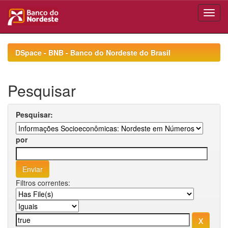
Skip
navigation
DSpace - BNB - Banco do Nordeste do Brasil
Pesquisar
Pesquisar:
por
Filtros correntes: