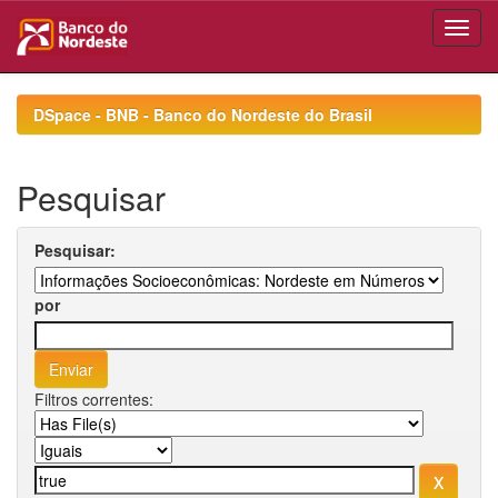
Skip
navigation
DSpace - BNB - Banco do Nordeste do Brasil
Pesquisar
Pesquisar:
por
Filtros correntes: