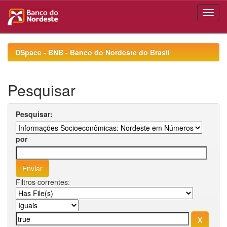
Skip
navigation
DSpace - BNB - Banco do Nordeste do Brasil
Pesquisar
Pesquisar:
por
Filtros correntes: