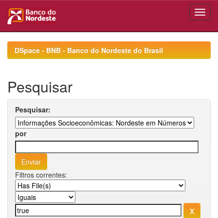
Skip
navigation
DSpace - BNB - Banco do Nordeste do Brasil
Pesquisar
Pesquisar:
por
Filtros correntes: