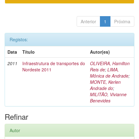
Anterior
1
Próxima
Registos:
Data
Título
Autor(es)
2011
Infraestrutura de transportes do
OLIVEIRA, Hamilton
Nordeste 2011
Reis de
;
LIMA,
Mônica de Andrade
;
MONTE, Kerlen
Andrade do
;
MILITÃO, Vivianne
Benevides
Refinar
Autor