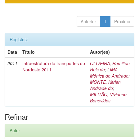
Anterior
1
Próxima
Registos:
Data
Título
Autor(es)
2011
Infraestrutura de transportes do
OLIVEIRA, Hamilton
Nordeste 2011
Reis de
;
LIMA,
Mônica de Andrade
;
MONTE, Kerlen
Andrade do
;
MILITÃO, Vivianne
Benevides
Refinar
Autor