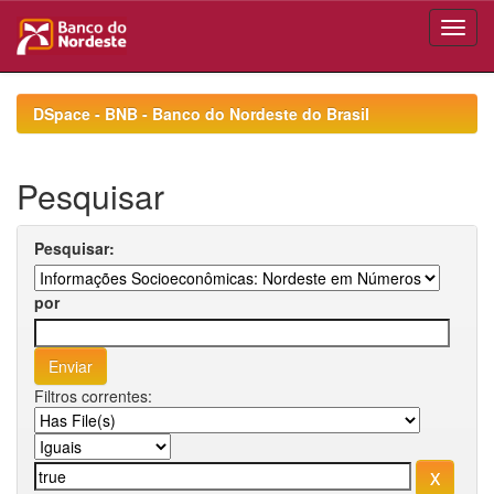
Skip
navigation
DSpace - BNB - Banco do Nordeste do Brasil
Pesquisar
Pesquisar:
por
Filtros correntes: