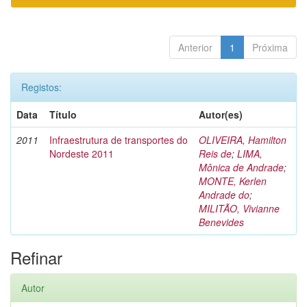
Anterior
1
Próxima
Registos:
Data
Título
Autor(es)
2011
Infraestrutura de transportes do
OLIVEIRA, Hamilton
Nordeste 2011
Reis de
;
LIMA,
Mônica de Andrade
;
MONTE, Kerlen
Andrade do
;
MILITÃO, Vivianne
Benevides
Refinar
Autor