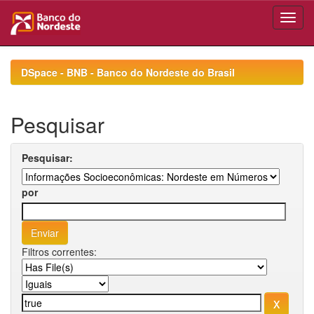
Skip
navigation
DSpace - BNB - Banco do Nordeste do Brasil
Pesquisar
Pesquisar:
por
Filtros correntes: