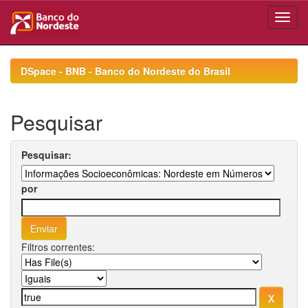
Skip
navigation
DSpace - BNB - Banco do Nordeste do Brasil
Pesquisar
Pesquisar:
por
Filtros correntes: