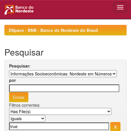
Skip
navigation
DSpace - BNB - Banco do Nordeste do Brasil
Pesquisar
Pesquisar:
por
Filtros correntes: