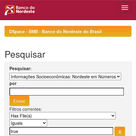
Skip
navigation
DSpace - BNB - Banco do Nordeste do Brasil
Pesquisar
Pesquisar:
por
Filtros correntes: