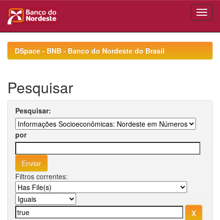
Skip
navigation
DSpace - BNB - Banco do Nordeste do Brasil
Pesquisar
Pesquisar:
por
Filtros correntes: