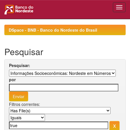
Skip
navigation
DSpace - BNB - Banco do Nordeste do Brasil
Pesquisar
Pesquisar:
por
Filtros correntes: