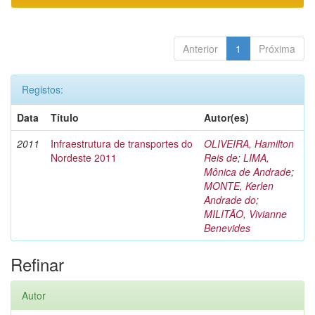
Anterior
1
Próxima
Registos:
Data
Título
Autor(es)
2011
Infraestrutura de transportes do
OLIVEIRA, Hamilton
Nordeste 2011
Reis de
;
LIMA,
Mônica de Andrade
;
MONTE, Kerlen
Andrade do
;
MILITÃO, Vivianne
Benevides
Refinar
Autor