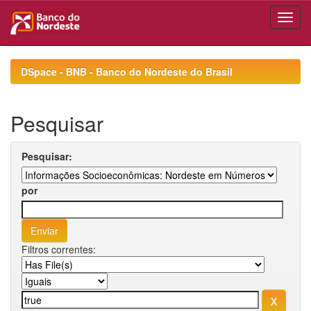
Skip
navigation
DSpace - BNB - Banco do Nordeste do Brasil
Pesquisar
Pesquisar:
por
Filtros correntes: