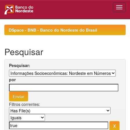
Skip
navigation
DSpace - BNB - Banco do Nordeste do Brasil
Pesquisar
Pesquisar:
por
Filtros correntes: