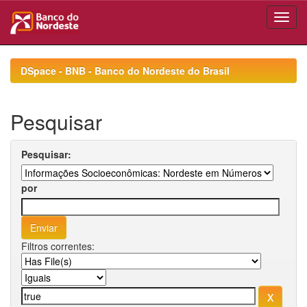
Skip
navigation
DSpace - BNB - Banco do Nordeste do Brasil
Pesquisar
Pesquisar:
por
Filtros correntes: