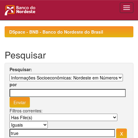
Skip
navigation
DSpace - BNB - Banco do Nordeste do Brasil
Pesquisar
Pesquisar:
por
Filtros correntes: