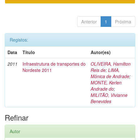
Anterior
1
Próxima
Registos:
Data
Título
Autor(es)
2011
Infraestrutura de transportes do
OLIVEIRA, Hamilton
Nordeste 2011
Reis de
;
LIMA,
Mônica de Andrade
;
MONTE, Kerlen
Andrade do
;
MILITÃO, Vivianne
Benevides
Refinar
Autor