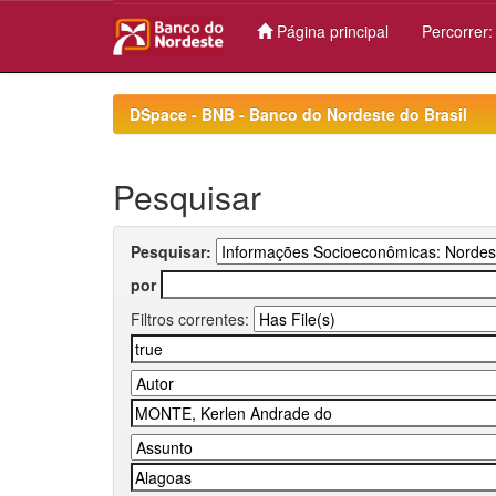
Página principal
Percorrer
Skip
navigation
DSpace - BNB - Banco do Nordeste do Brasil
Pesquisar
Pesquisar:
por
Filtros correntes: