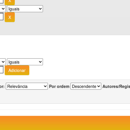
or:
Por ordem
Autores/Regi