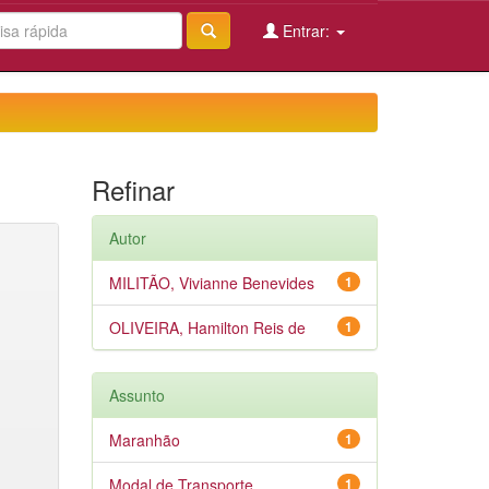
Entrar:
Refinar
Autor
MILITÃO, Vivianne Benevides
1
OLIVEIRA, Hamilton Reis de
1
Assunto
Maranhão
1
Modal de Transporte
1