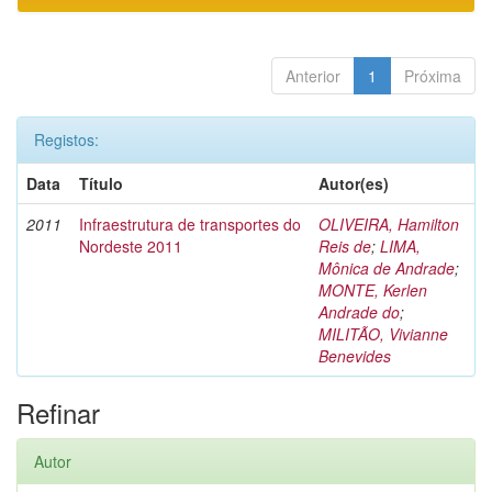
Anterior
1
Próxima
Registos:
Data
Título
Autor(es)
2011
Infraestrutura de transportes do
OLIVEIRA, Hamilton
Nordeste 2011
Reis de
;
LIMA,
Mônica de Andrade
;
MONTE, Kerlen
Andrade do
;
MILITÃO, Vivianne
Benevides
Refinar
Autor