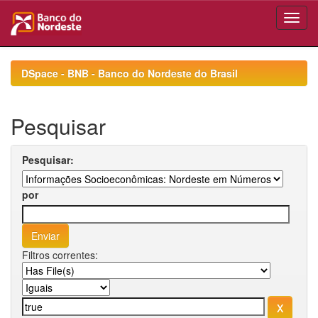
Skip
navigation
DSpace - BNB - Banco do Nordeste do Brasil
Pesquisar
Pesquisar:
por
Filtros correntes: