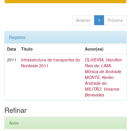
Anterior
1
Próxima
Registos:
Data
Título
Autor(es)
2011
Infraestrutura de transportes do
OLIVEIRA, Hamilton
Nordeste 2011
Reis de
;
LIMA,
Mônica de Andrade
;
MONTE, Kerlen
Andrade do
;
MILITÃO, Vivianne
Benevides
Refinar
Autor