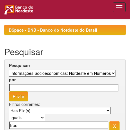
Skip
navigation
DSpace - BNB - Banco do Nordeste do Brasil
Pesquisar
Pesquisar:
por
Filtros correntes: