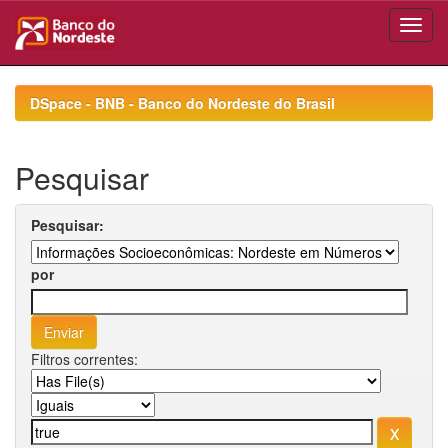
Skip
navigation
DSpace - BNB - Banco do Nordeste do Brasil
Pesquisar
Pesquisar:
por
Filtros correntes: