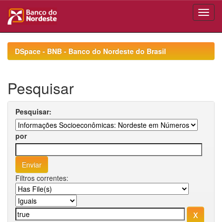
Skip
navigation
DSpace - BNB - Banco do Nordeste do Brasil
Pesquisar
Pesquisar:
por
Filtros correntes: