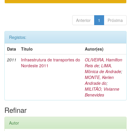
Anterior
1
Próxima
Registos:
Data
Título
Autor(es)
2011
Infraestrutura de transportes do
OLIVEIRA, Hamilton
Nordeste 2011
Reis de
;
LIMA,
Mônica de Andrade
;
MONTE, Kerlen
Andrade do
;
MILITÃO, Vivianne
Benevides
Refinar
Autor