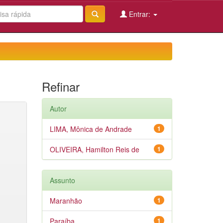
Entrar:
Refinar
Autor
LIMA, Mônica de Andrade
1
OLIVEIRA, Hamilton Reis de
1
Assunto
Maranhão
1
Paraíba
1