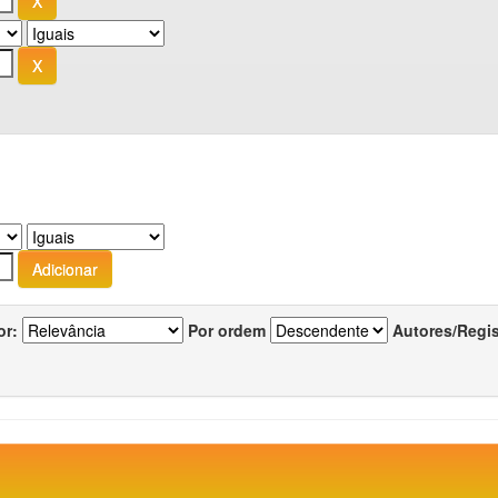
or:
Por ordem
Autores/Regi