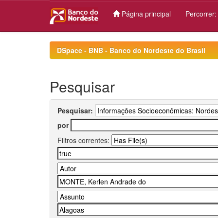
Página principal
Percorrer
Skip
navigation
DSpace - BNB - Banco do Nordeste do Brasil
Pesquisar
Pesquisar:
por
Filtros correntes: