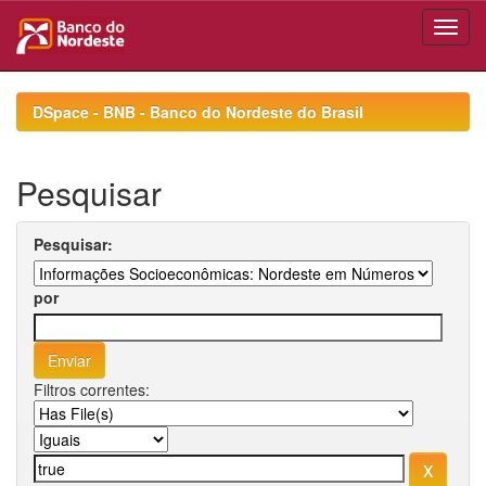
Skip
navigation
DSpace - BNB - Banco do Nordeste do Brasil
Pesquisar
Pesquisar:
por
Filtros correntes: