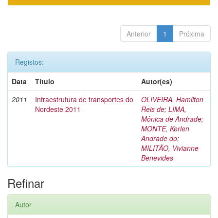
Anterior
1
Próxima
Registos:
Data
Título
Autor(es)
2011
Infraestrutura de transportes do
OLIVEIRA, Hamilton
Nordeste 2011
Reis de
;
LIMA,
Mônica de Andrade
;
MONTE, Kerlen
Andrade do
;
MILITÃO, Vivianne
Benevides
Refinar
Autor