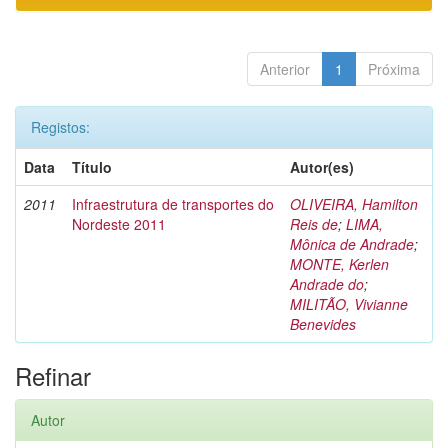
Anterior
1
Próxima
Registos:
Data
Título
Autor(es)
2011
Infraestrutura de transportes do
OLIVEIRA, Hamilton
Nordeste 2011
Reis de
;
LIMA,
Mônica de Andrade
;
MONTE, Kerlen
Andrade do
;
MILITÃO, Vivianne
Benevides
Refinar
Autor