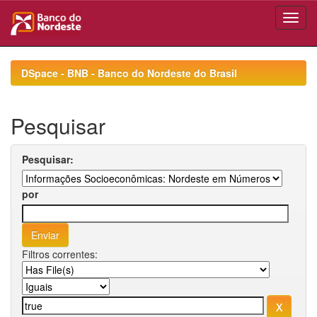
Skip
navigation
DSpace - BNB - Banco do Nordeste do Brasil
Pesquisar
Pesquisar:
por
Filtros correntes: