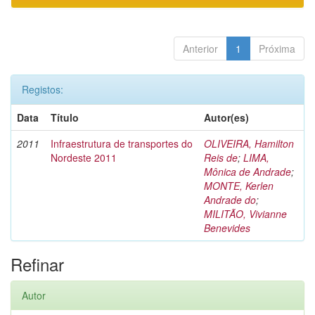
Anterior
1
Próxima
Registos:
Data
Título
Autor(es)
2011
Infraestrutura de transportes do
OLIVEIRA, Hamilton
Nordeste 2011
Reis de
;
LIMA,
Mônica de Andrade
;
MONTE, Kerlen
Andrade do
;
MILITÃO, Vivianne
Benevides
Refinar
Autor