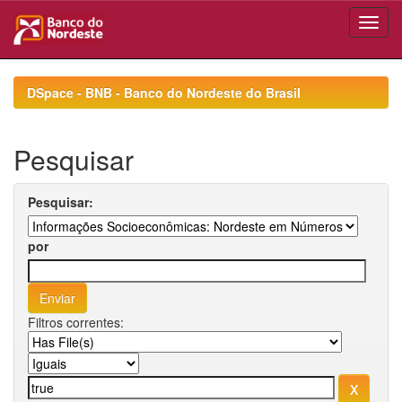
Skip
navigation
DSpace - BNB - Banco do Nordeste do Brasil
Pesquisar
Pesquisar:
por
Filtros correntes: